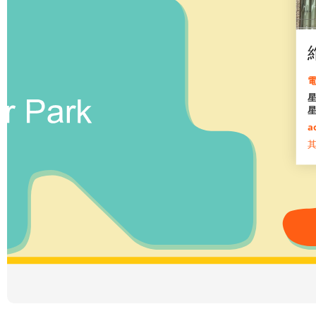
電
星
a