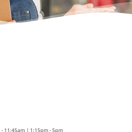
1:45am | 1:15pm - 5pm